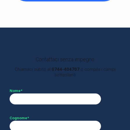
Contattaci senza impegno
Chiamaci subito al
0744-404707
o compila i campi
sottostanti
Nome*
Cognome*