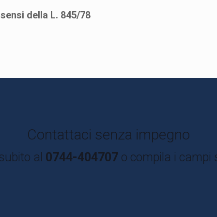
 sensi della L. 845/78
Contattaci senza impegno
subito al
0744-404707
o compila i campi 