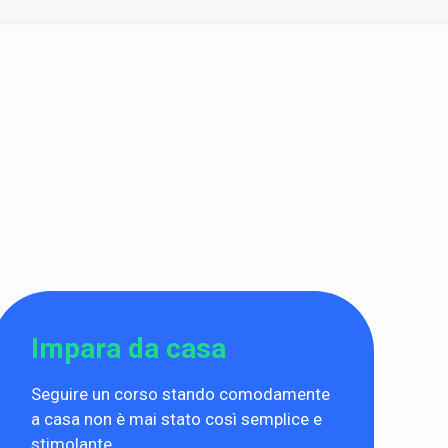
Impara da casa
Seguire un corso stando comodamente
a casa non è mai stato così semplice e
stimolante