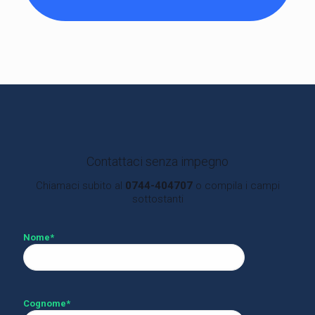
Contattaci senza impegno
Chiamaci subito al
0744-404707
o compila i campi
sottostanti
Nome*
Cognome*